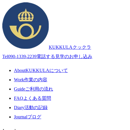
KUKKULA
クックラ
Tel
090-1339-2239
電話する
見学のお申し込み
About
KUKKULAについて
Work
作業の内容
Guide
ご利用の流れ
FAQ
よくある質問
Diary
活動の記録
Journal
ブログ