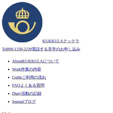
KUKKULA
クックラ
Tel
090-1339-2239
電話する
見学のお申し込み
About
KUKKULAについて
Work
作業の内容
Guide
ご利用の流れ
FAQ
よくある質問
Diary
活動の記録
Journal
ブログ