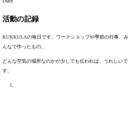
Diary
活動の記録
KUKKULAの毎日です。ワークショップや季節の行事、み
んなで作ったもの。
どんな空気の場所なのかが少しでも伝われば、うれしいで
す。
2026-08-01
水郷祭 KUKKULAの窓から花火鑑
賞会