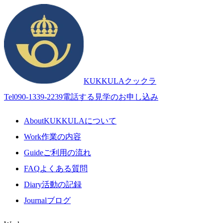
KUKKULA
クックラ
Tel
090-1339-2239
電話する
見学のお申し込み
About
KUKKULAについて
Work
作業の内容
Guide
ご利用の流れ
FAQ
よくある質問
Diary
活動の記録
Journal
ブログ