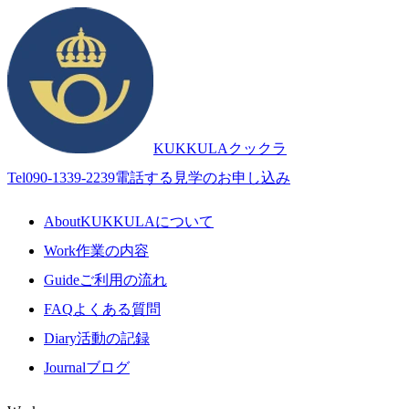
KUKKULA
クックラ
Tel
090-1339-2239
電話する
見学のお申し込み
About
KUKKULAについて
Work
作業の内容
Guide
ご利用の流れ
FAQ
よくある質問
Diary
活動の記録
Journal
ブログ